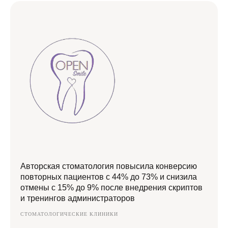
посчитаем сроки реализации проекта и пришлём
подробный вариант решения
Анна Есикова
CEO / FOUNDER Yesscript
+7
Авторская стоматология повысила конверсию
повторных пациентов с 44% до 73% и снизила
Я даю согласие на
обработку персональных данных
отмены с 15% до 9% после внедрения скриптов
и тренингов администраторов
Оставить заявку →
СТОМАТОЛОГИЧЕСКИЕ КЛИНИКИ