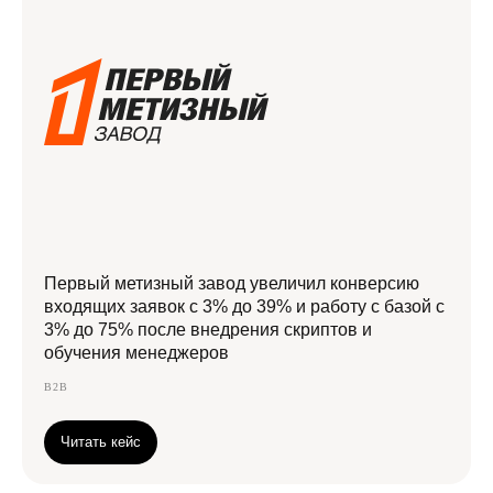
Хочешь таких же классных результатов?
Оставляй заявку на аудит
Хочу аудит звонков
Первый метизный завод увеличил конверсию
входящих заявок с 3% до 39% и работу с базой с
3% до 75% после внедрения скриптов и
обучения менеджеров
CВЯЗАТЬСЯ С НАМИ
Давайте мы
B2B
подскажем,
Читать кейс
как решить вашу
Перезвоним и проведём бесплатную консультацию,
задачу
посоветуем рабочие инструменты под ваш бюджет,