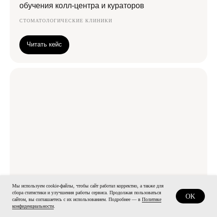
обучения колл-центра и кураторов
Блог
СТОМАТОЛОГИЧЕСКИЕ КЛИНИКИ
Читать кейс
ИП Есикова Анна Викторовна, ИНН: 362704201803
Правовая информация
Сведения об образовательной организации
Ⓒ Торговая марка ЕССКРИПТ, 2025
Разработка сайта
ЭТЕНШЕН
Мы используем cookie-файлы, чтобы сайт работал корректно, а также для
сбора статистики и улучшения работы сервиса. Продолжая пользоваться
OK
сайтом, вы соглашаетесь с их использованием. Подробнее — в
Политике
конфиденциальности
.