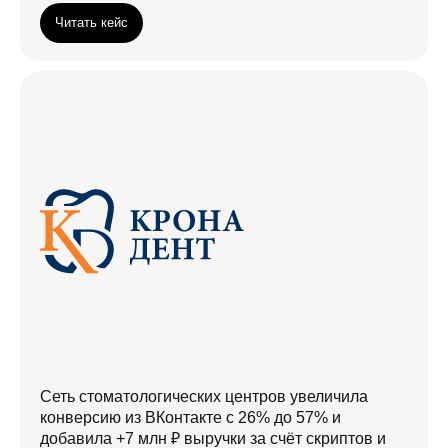
Читать кейс
ana.esickova@yandex.ru
Пишите нам. Среднее время ответа 40 мин по
будням с 10:00 до 18:00
+7 (913) 700-30-17
Анна Есикова
+7 (913) 466-07-01
Отдел продаж
Главная
Курс Элитный скриптолог
Сеть стоматологических центров увеличила
Услуги
О нас и партнерах
конверсию из ВКонтакте с 26% до 57% и
добавила +7 млн ₽ выручки за счёт скриптов и
Кейсы
Контакты