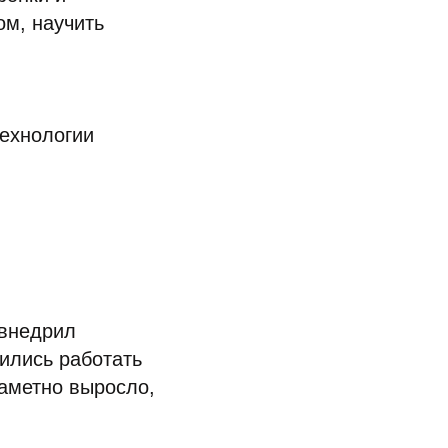
м, научить
технологии
 внедрил
ились работать
заметно выросло,