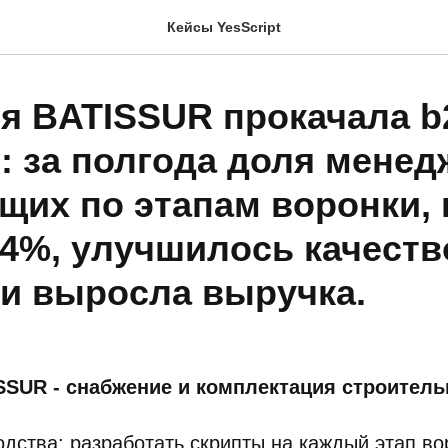
Кейсы YesScript
я BATISSUR прокачала b
: за полгода доля менед
щих по этапам воронки,
94%, улучшилось качеств
 и выросла выручка.
SSUR - снабжение и комплектация строител
одства: разработать скрипты на каждый этап во