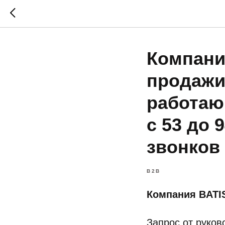
Компани
продажи
работаю
с 53 до 
звонков
B2B
Компания BATI
Запрос от руков