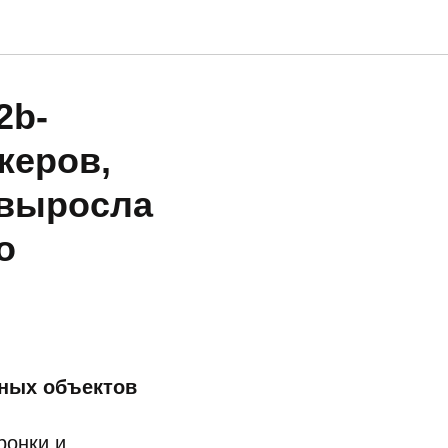
2b-
жеров,
 выросла
о
ьных объектов
ронки и