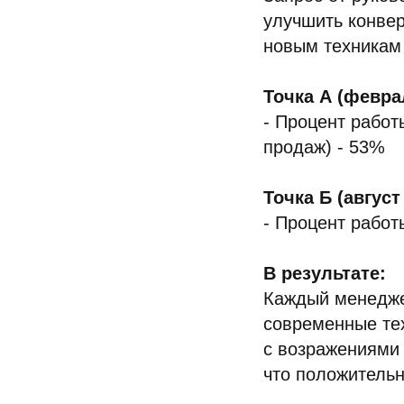
улучшить конве
новым техникам
Точка А (февра
- Процент рабо
продаж) - 53%
Точка Б (август
- Процент работ
В результате:
Каждый менедже
современные тех
с возражениями 
что положительн